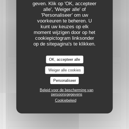
geven. Klik op 'OK, accepteer
alle', 'Weiger alle' of
Maandag
Gesloten
'Personaliseer' om uw
voorkeuren te beheren. U
kunt uw keuzes op elk
Din
-
Zat
12:00 - 13:30
19:00 - 21:30
•
moment wijzigen door op het
cookiepictogram linksonder
Zondag
Gesloten
op de sitepagina's te klikken.
OK, accepteer alle
Weiger alle cookies
Toegang
Personaliseer
Beleid voor de bescherming van
Ondergrondse
Métro D - Sans Souci
persoonsgegevens
Cookiebeleid
Bike station
En face du restaurant