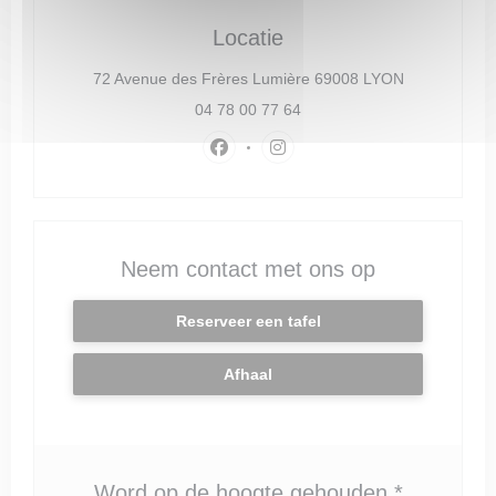
Locatie
((opent in ee
72 Avenue des Frères Lumière 69008 LYON
04 78 00 77 64
Facebook ((opent in een nieuw vens
Instagram ((opent in een ni
Neem contact met ons op
Reserveer een tafel
Afhaal
Word op de hoogte gehouden
*