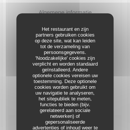
Algemene informatie
Keuken
Het restaurant en zijn
Frans, savoyard, Eigengemaakt
partners gebruiken cookies
op deze site, wat kan leiden
Soort bedrijf
tot de verzameling van
, Restaurant savoyard, Frans restaurant
persoonsgegevens.
'Noodzakelijke' cookies zijn
Diensten
verplicht en worden standaard
Airconditioning, Private Hire, Geblokkeerde
geïnstalleerd. Andere
toegang, Terras
optionele cookies vereisen uw
toestemming. Deze optionele
Betaalmethoden
cookies worden gebruikt om
Apple Pay, Paiement Sans ContactPaiement Sans
uw navigatie te analyseren,
Contact, Eurocard / Mastercard, restaurant van
het sitepubliek te meten,
Titres, Contant geld, Visa, Vakantiecheques,
Debetkaart
functies te bieden (bijv.
gerelateerd aan sociale
netwerken) of
gepersonaliseerde
Openingstijden
advertenties of inhoud weer te