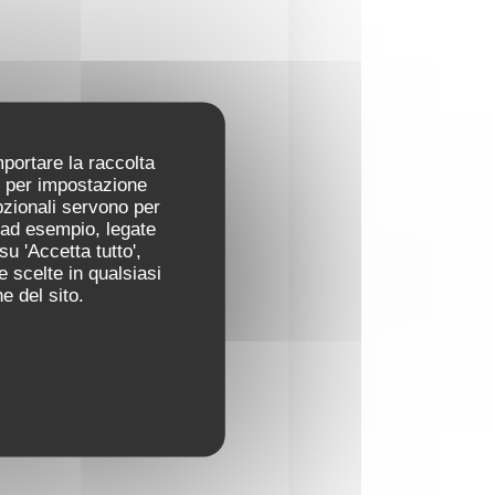
mportare la raccolta
ti per impostazione
pzionali servono per
 (ad esempio, legate
u 'Accetta tutto',
e scelte in qualsiasi
e del sito.