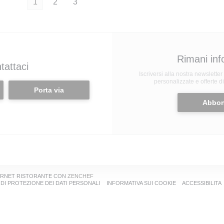
1
2
3
Rimani in
tattaci
Iscriversi alla nostra newslette
personalizzate e offerte d
Porta via
Abbon
((APRE UNA NUOVA FINESTRA))
TERNET RISTORANTE CON
ZENCHEF
 NUOVA FINESTRA))
((APRE UNA NUOVA FINESTRA))
((APRE UNA NUOV
 DI PROTEZIONE DEI DATI PERSONALI
INFORMATIVA SUI COOKIE
ACCESSIBILITA