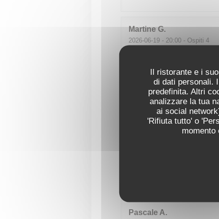
Martine
G
2026-06-19
- 20:00 - Ospiti 4
Accueil très chaleureux par u
Il ristorante e i s
Tout est delicieux de l entrée
di dati personali.
configuration de la terrasse e
predefinita. Altri 
analizzare la tua n
ai social network)
'Rifiuta tutto' o 'P
Christophe
H
momento cl
2026-05-30
- 13:00 - Ospiti 4
MARIELLE
C
2026-05-29
- 12:15 - Ospiti 2
Pascale
A