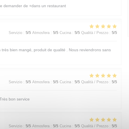
ue demander de +dans un restaurant
Servizio
:
5
/5
Atmosfera
:
5
/5
Cucina
:
5
/5
Qualità / Prezzo
:
5
/5
 très bien mangé, produit de qualité . Nous reviendrons sans
Servizio
:
5
/5
Atmosfera
:
5
/5
Cucina
:
5
/5
Qualità / Prezzo
:
5
/5
 Très bon service
Servizio
:
5
/5
Atmosfera
:
5
/5
Cucina
:
5
/5
Qualità / Prezzo
:
5
/5