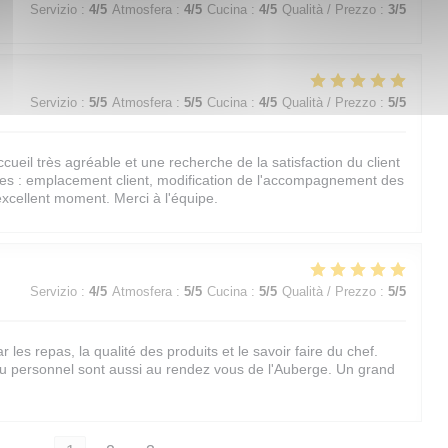
Servizio
:
4
/5
Atmosfera
:
4
/5
Cucina
:
4
/5
Qualità / Prezzo
:
3
/5
Servizio
:
5
/5
Atmosfera
:
5
/5
Cucina
:
4
/5
Qualità / Prezzo
:
5
/5
cueil très agréable et une recherche de la satisfaction du client
res : emplacement client, modification de l'accompagnement des
xcellent moment. Merci à l'équipe.
Servizio
:
4
/5
Atmosfera
:
5
/5
Cucina
:
5
/5
Qualità / Prezzo
:
5
/5
les repas, la qualité des produits et le savoir faire du chef.
 du personnel sont aussi au rendez vous de l'Auberge. Un grand