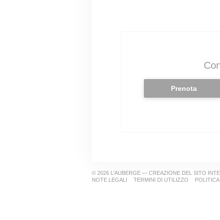
Con
Prenota
© 2026 L'AUBERGE — CREAZIONE DEL SITO IN
((APRE UNA NUOVA FINESTRA))
((APRE UNA
NOTE LEGALI
TERMINI DI UTILIZZO
POLITICA