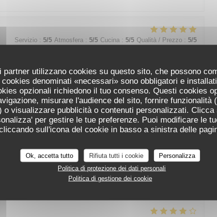
Servizio
:
5
/5
Atmosfera
:
5
/5
Cucina
:
5
/5
Qualità / Prezzo
:
5
/5
n personnel aimable, attentionné, souriant et professionnel.
uoi partner utilizzano cookies su questo sito, che possono co
 au dessert. La qualité des produits nous a seduit Très belle
 I cookies denominati «necessari» sono obbligatori e installa
xtérieure.
cookies opzionali richiedono il tuo consenso. Questi cookies o
avigazione, misurare l'audience del sito, fornire funzionalità
 o visualizzare pubblicità o contenuti personalizzati. Clicca s
ersonalizza' per gestire le tue preferenze. Puoi modificare le tu
iccando sull'icona del cookie in basso a sinistra delle pagin
Servizio
:
5
/5
Atmosfera
:
5
/5
Cucina
:
5
/5
Qualità / Prezzo
:
5
/5
Ok, accetta tutto
Rifiuta tutti i cookie
Personalizza
Politica di protezione dei dati personali
Servizio
:
5
/5
Atmosfera
:
3
/5
Cucina
:
5
/5
Qualità / Prezzo
:
5
/5
Politica di gestione dei cookie