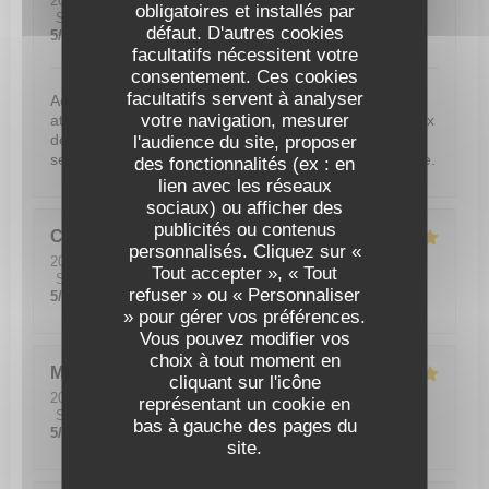
2026-06-19
- 20:00 - Couverts 4
obligatoires et installés par
Service
:
5
/5
Ambiance
:
5
/5
Cuisine
:
5
/5
Qualité / Prix
:
défaut. D'autres cookies
5
/5
facultatifs nécessitent votre
consentement. Ces cookies
facultatifs servent à analyser
Accueil très chaleureux par un personnel aimable,
votre navigation, mesurer
attentionné, souriant et professionnel. Tout est delicieux
de l entrée au dessert. La qualité des produits nous a
l'audience du site, proposer
seduit Très belle configuration de la terrasse extérieure.
des fonctionnalités (ex : en
lien avec les réseaux
sociaux) ou afficher des
publicités ou contenus
Christophe
H
personnalisés. Cliquez sur «
2026-05-30
- 13:00 - Couverts 4
Tout accepter », « Tout
Service
:
5
/5
Ambiance
:
5
/5
Cuisine
:
5
/5
Qualité / Prix
:
refuser » ou « Personnaliser
5
/5
» pour gérer vos préférences.
Vous pouvez modifier vos
choix à tout moment en
MARIELLE
C
cliquant sur l'icône
2026-05-29
- 12:15 - Couverts 2
représentant un cookie en
Service
:
5
/5
Ambiance
:
3
/5
Cuisine
:
5
/5
Qualité / Prix
:
bas à gauche des pages du
5
/5
site.