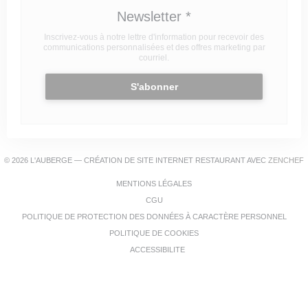
Newsletter
*
Inscrivez-vous à notre lettre d'information pour recevoir des
communications personnalisées et des offres marketing par
courriel.
S'abonner
(
© 2026 L'AUBERGE — CRÉATION DE SITE INTERNET RESTAURANT AVEC
ZENCHEF
((OUVRE UNE NOUVELLE FENÊT
MENTIONS LÉGALES
((OUVRE UNE NOUVELLE FENÊTRE))
CGU
((OU
POLITIQUE DE PROTECTION DES DONNÉES À CARACTÈRE PERSONNEL
((OUVRE UNE NOUVELLE FEN
POLITIQUE DE COOKIES
((OUVRE UNE NOUVELLE FENÊTR
ACCESSIBILITE