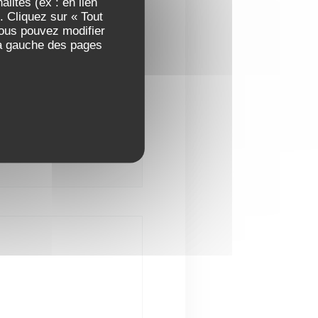
 - 13h30
19h00 - 21h30
lités (ex : en lien
•
. Cliquez sur « Tout
Vous pouvez modifier
Fermé
 à gauche des pages
ouvelle fenêtre))