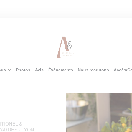
nus
Photos
Avis
Évènements
Nous recrutons
Accès/Co
TIONEL &
OYARDES
-
LYON